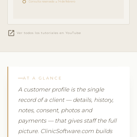
Consulta reservada → 14 de febrero
open_in_new
Ver todos los tutoriales en YouTube
AT A GLANCE
A customer profile is the single
record of a client — details, history,
notes, consent, photos and
payments — that gives staff the full
picture. ClinicSoftware.com builds