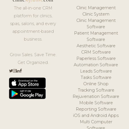
Clinic Management
The all-in-one CRM
Clinic System
platform for clinics,
Clinic Management
spas, salons, and every
Software
appointment-based
Patient Management
business.
Software
Aesthetic Software
CRM Software
Grow Sales. Save Time.
Paperless Software
Get Organized.
Automation Software
Leads Software
Tasks Software
Online Shop
Tracking Software
Rejuvenation Software
Mobile Software
Reporting Software
iOS and Android Apps
Multi Computer
Software