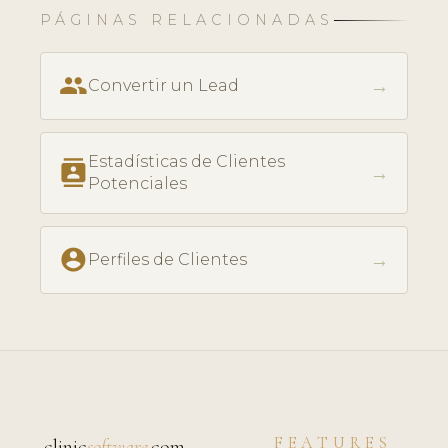
PÁGINAS RELACIONADAS
people
→
Convertir un Lead
Estadísticas de Clientes
contacts
→
Potenciales
account_circle
→
Perfiles de Clientes
FEATURES
clinic
software
.com