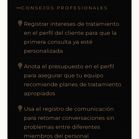
CONSEJOS PROFESIONALES
lightbulb
Registrar intereses de tratamiento
en el perfil del cliente para que la
primera consulta ya esté
personalizada
lightbulb
Anota el presupuesto en el perfil
para asegurar que tu equipo
recomiende planes de tratamiento
apropiados
lightbulb
Usa el registro de comunicación
para retomar conversaciones sin
problemas entre diferentes
miembros del personal