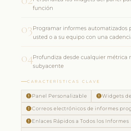
función
03
Programar informes automatizados pa
usted o a su equipo con una cadenci
04
Profundiza desde cualquier métrica 
subyacente
CARACTERÍSTICAS CLAVE
report
report
Panel Personalizable
Widgets de
report
Correos electrónicos de informes pr
report
Enlaces Rápidos a Todos los Informes