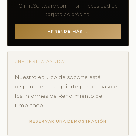
ClinicSoftware.com — sin necesidad de
tarjeta de crédito.
APRENDE MÁS →
¿NECESITA AYUDA?
Nuestro equipo de soporte está
disponible para guiarte paso a paso en
los Informes de Rendimiento del
Empleado.
RESERVAR UNA DEMOSTRACIÓN