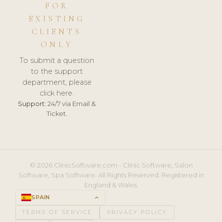
FOR
EXISTING
CLIENTS
ONLY
To submit a question
to the support
department, please
click here.
Support:
24/7 via Email &
Ticket.
© 2026 ClinicSoftware.com - Clinic Software, Salon
Software, Spa Software. All Rights Reserved. Registered in
England & Wales.
SPAIN
keyboard_arrow_up
TERMS OF SERVICE
PRIVACY POLICY