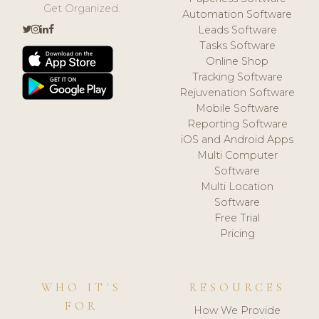
Get Organized.
Automation Software
Leads Software
Tasks Software
Online Shop
Tracking Software
Rejuvenation Software
Mobile Software
Reporting Software
iOS and Android Apps
Multi Computer
Software
Multi Location
Software
Free Trial
Pricing
WHO IT'S
RESOURCES
FOR
How We Provide