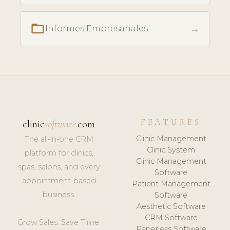
folder_open
→
Informes Empresariales
FEATURES
clinic
software
.com
Clinic Management
The all-in-one CRM
Clinic System
platform for clinics,
Clinic Management
spas, salons, and every
Software
appointment-based
Patient Management
business.
Software
Aesthetic Software
CRM Software
Grow Sales. Save Time.
Paperless Software