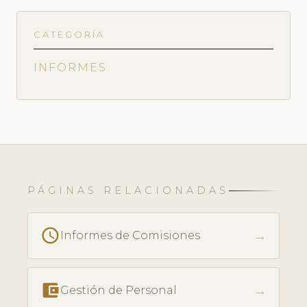
CATEGORÍA
INFORMES
PÁGINAS RELACIONADAS
access_time
→
Informes de Comisiones
account_balance_wallet
→
Gestión de Personal