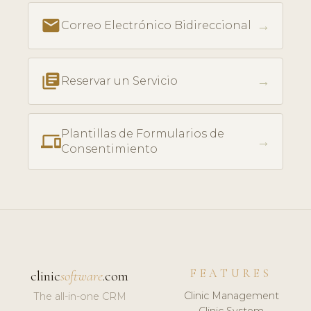
email
→
Correo Electrónico Bidireccional
library_books
→
Reservar un Servicio
Plantillas de Formularios de
phonelink
→
Consentimiento
FEATURES
clinic
software
.com
Clinic Management
The all-in-one CRM
Clinic System