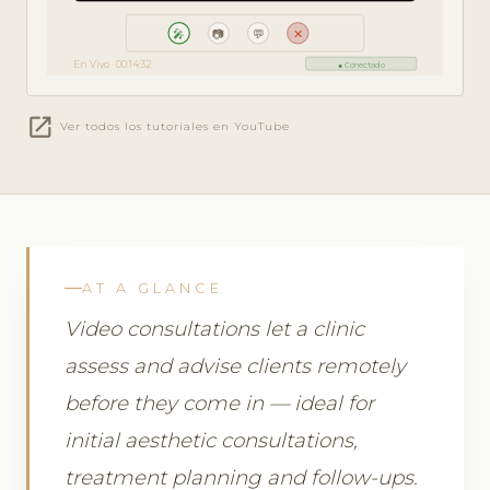
🎤
📷
💬
✕
En Vivo · 00:14:32
● Conectado
open_in_new
Ver todos los tutoriales en YouTube
AT A GLANCE
Video consultations let a clinic
assess and advise clients remotely
before they come in — ideal for
initial aesthetic consultations,
treatment planning and follow-ups.