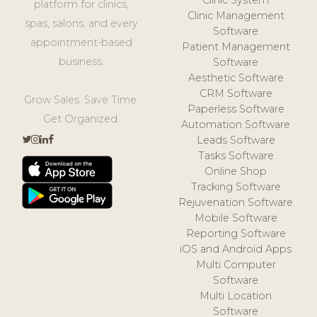
platform for clinics,
Clinic Management
spas, salons, and every
Software
appointment-based
Patient Management
business.
Software
Aesthetic Software
CRM Software
Grow Sales. Save Time.
Paperless Software
Get Organized.
Automation Software
Leads Software
Tasks Software
Online Shop
Tracking Software
Rejuvenation Software
Mobile Software
Reporting Software
iOS and Android Apps
Multi Computer
Software
Multi Location
Software