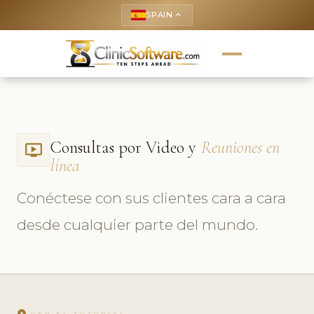
SPAIN
keyboard_arrow_up
Consultas por Video y
Reuniones en
ondemand_video
línea
Conéctese con sus clientes cara a cara
desde cualquier parte del mundo.
play_circle
VER EL TUTORIAL