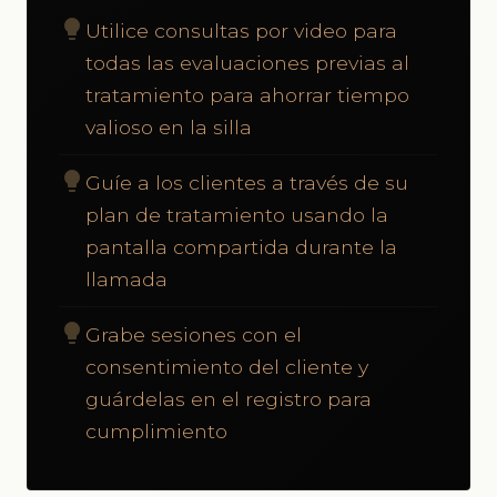
lightbulb
Utilice consultas por video para
todas las evaluaciones previas al
tratamiento para ahorrar tiempo
valioso en la silla
lightbulb
Guíe a los clientes a través de su
plan de tratamiento usando la
pantalla compartida durante la
llamada
lightbulb
Grabe sesiones con el
consentimiento del cliente y
guárdelas en el registro para
cumplimiento